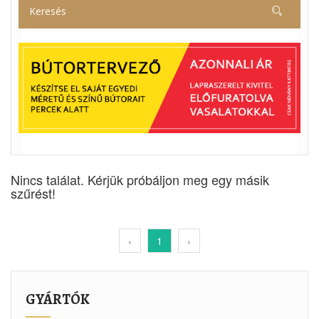
Nincs találat. Kérjük próbáljon meg egy másik
szűrést!
‹
1
›
GYÁRTÓK