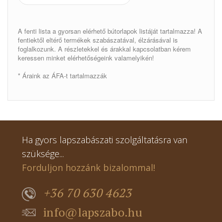
A fenti lista a gyorsan elérhető bútorlapok listáját tartalmazza! A
fentiektől eltérő termékek szabászatával, élzárásával is
foglalkozunk. A részletekkel és árakkal kapcsolatban kérem
keressen minket elérhetőségeink valamelyikén!
* Áraink az ÁFA-t tartalmazzák
Ha gyors lapszabászati szolgáltatásra van
szüksége...
Forduljon hozzánk bizalommal!
+36 70 630 4623
info@lapszabo.hu