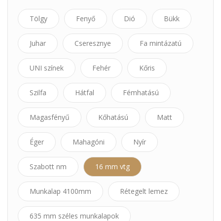
Tölgy
Fenyő
Dió
Bükk
Juhar
Cseresznye
Fa mintázatú
UNI színek
Fehér
Kőris
Szilfa
Hátfal
Fémhatású
Magasfényű
Kőhatású
Matt
Éger
Mahagóni
Nyír
Szabott nm
16 mm vtg
Munkalap 4100mm
Rétegelt lemez
635 mm széles munkalapok