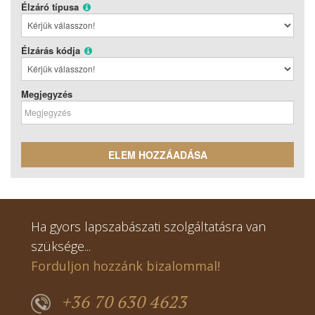
Élzáró típusa
Élzárás kódja
Megjegyzés
ELEM HOZZÁADÁSA
Ha gyors lapszabászati szolgáltatásra van
szüksége...
Forduljon hozzánk bizalommal!
+36 70 630 4623