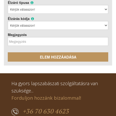
Élzáró típusa
Élzárás kódja
Megjegyzés
ELEM HOZZÁADÁSA
Ha gyors lapszabászati szolgáltatásra van
szüksége...
Forduljon hozzánk bizalommal!
+36 70 630 4623