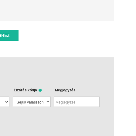
SHEZ
Élzárás kódja
Megjegyzés