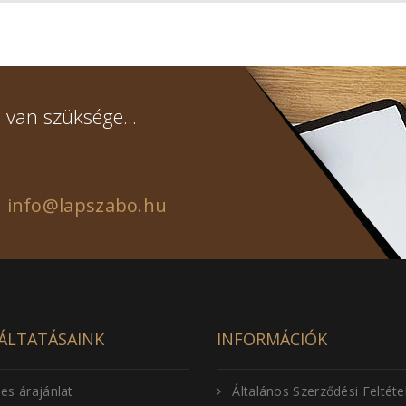
 van szüksége...
info@lapszabo.hu
ÁLTATÁSAINK
INFORMÁCIÓK
es árajánlat
Általános Szerződési Feltéte