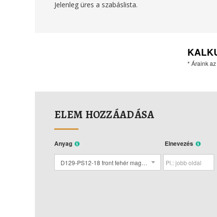
Jelenleg üres a szabáslista.
KALK
* Áraink az
ELEM HOZZÁADÁSA
Anyag
Elnevezés
D129-PS12-18 front fehér magasfényű