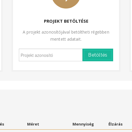
PROJEKT BETÖLTÉSE
A projekt azonosítójával betöltheti régebben
mentett adatait.
Betöltés
és
Méret
Mennyiség
Élzárás