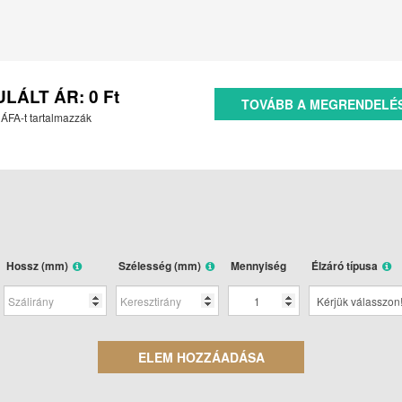
ULÁLT ÁR:
0
Ft
TOVÁBB A MEGRENDELÉ
 ÁFA-t tartalmazzák
Hossz (mm)
Szélesség (mm)
Mennyiség
Élzáró típusa
ELEM HOZZÁADÁSA