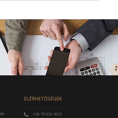
ELÉRHETŐSÉGEK
lek
+36 70 630 4623