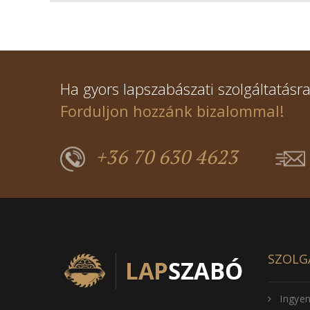
Ha gyors lapszabászati szolgáltatásra
Forduljon hozzánk bizalommal!
+36 70 630 4623
SZOLG
Ingyen