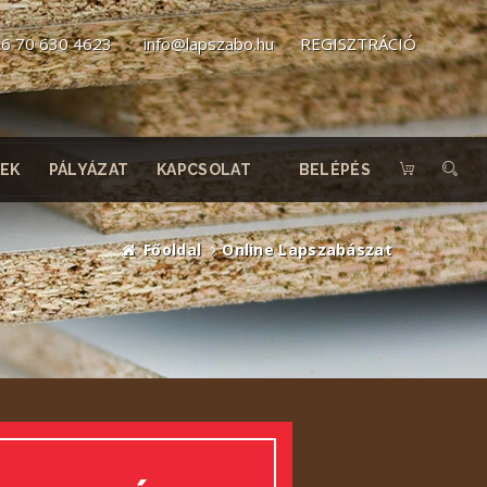
6 70 630 4623
info@lapszabo.hu
REGISZTRÁCIÓ
EK
PÁLYÁZAT
KAPCSOLAT
BELÉPÉS
Főoldal
Online Lapszabászat