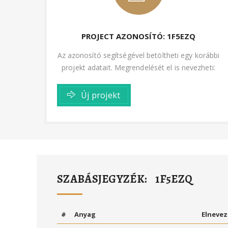
PROJECT AZONOSÍTÓ: 1F5EZQ
Az azonosító segítségével betöltheti egy korábbi
projekt adatait. Megrendelését el is nevezheti:
Új projekt
SZABÁSJEGYZÉK: 1F5EZQ
#
Anyag
Elnevez