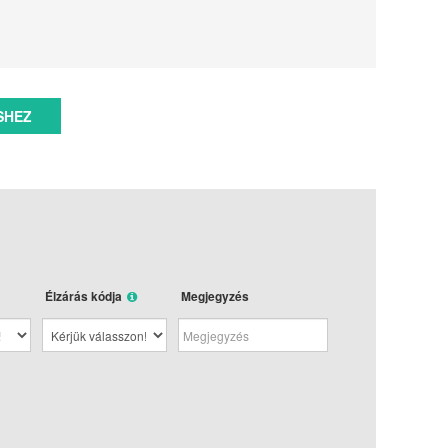
SHEZ
Élzárás kódja
Megjegyzés