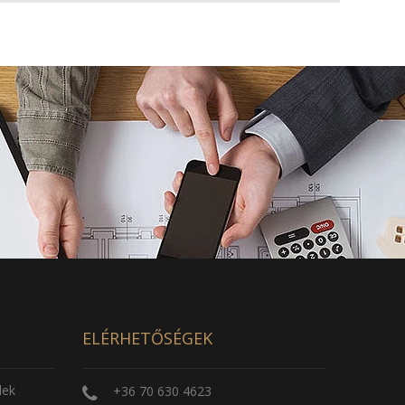
ELÉRHETŐSÉGEK
lek
+36 70 630 4623