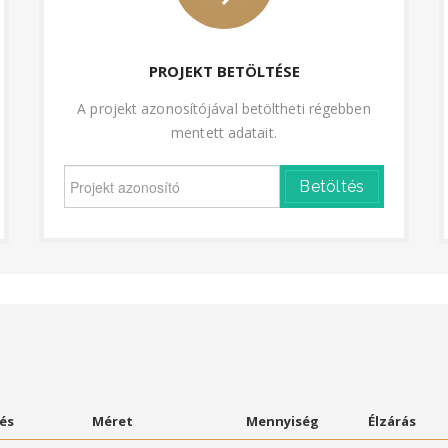
PROJEKT BETÖLTÉSE
A projekt azonosítójával betöltheti régebben
mentett adatait.
Betöltés
és
Méret
Mennyiség
Élzárás