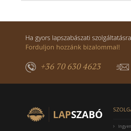
Ha gyors lapszabászati szolgáltatásra
Forduljon hozzánk bizalommal!
+36 70 630 4623
SZOLG
Ingyen