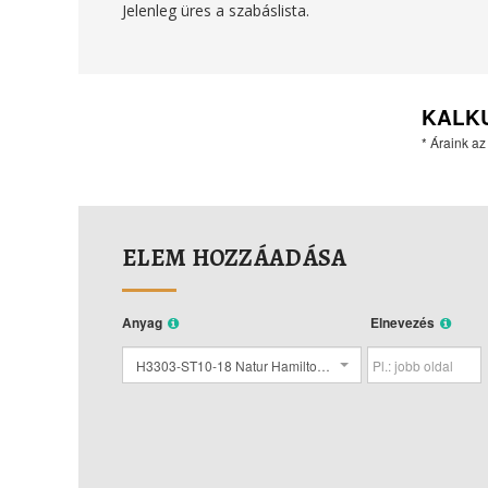
Jelenleg üres a szabáslista.
KALK
* Áraink az
ELEM HOZZÁADÁSA
Anyag
Elnevezés
H3303-ST10-18 Natur Hamilton Tölgy