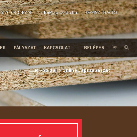
6 70 630 4623
info@lapszabo.hu
REGISZTRÁCIÓ
EK
PÁLYÁZAT
KAPCSOLAT
BELÉPÉS
Főoldal
Online Lapszabászat