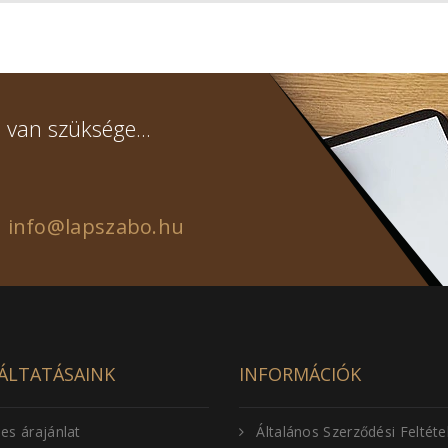
 van szüksége...
info@lapszabo.hu
ÁLTATÁSAINK
INFORMÁCIÓK
es árajánlat
Általános Szerződési Feltéte