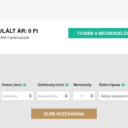
ULÁLT ÁR:
0
Ft
TOVÁBB A MEGRENDELÉ
 ÁFA-t tartalmazzák
Hossz (mm)
Szélesség (mm)
Mennyiség
Élzáró típusa
ELEM HOZZÁADÁSA