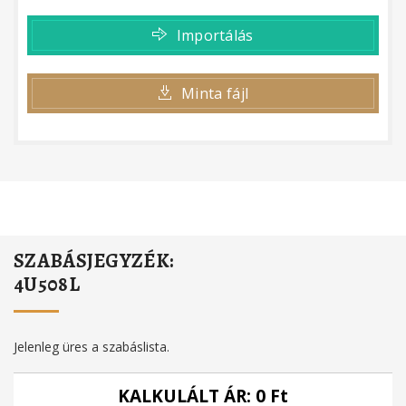
Importálás
Minta fájl
SZABÁSJEGYZÉK:
4U508L
Jelenleg üres a szabáslista.
KALKULÁLT ÁR:
0
Ft