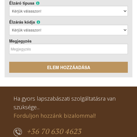
Élzáró típusa
Élzárás kódja
Megjegyzés
ELEM HOZZÁADÁSA
Ha gyors lapszabászati szolgáltatásra van
szüksége...
Forduljon hozzánk bizalommal!
+36 70 630 4623